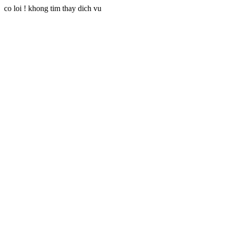
co loi ! khong tim thay dich vu